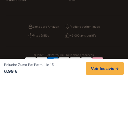
Liens vers Amazon
Produits authentiques
Prix vérifiés
+5 000 avis positifs
© 2026 Pat'Patrouille. Tous droits réservés.
Peluche Zuma Pat’Patrouille 15 …
Confidentialité
CGV
Cookies
Mentions légales
Voir les avis →
6.99 €
NOS UNIVERS PARTENAIRES
Pat Patrouille
PAW Patrol Shop
Lilo et Stitch
Zootopie
Novelmore
Figurine One Piece
Hot Wheels
Lego
KPop Demon Hunters
Idées cadeaux enfants
Autocadeau
Autocadeau.fr
1000 Stylos
Acheter Chaussons
Buy Slippers
Valise
Montre
Achat France
ShoppingNet
AirTag Apple
Cartouches Imprimante
Piles & Batteries
Finance Auto Maison
FIFA FC 26
IndexAI
SEO Hotline
Brainstorm Books