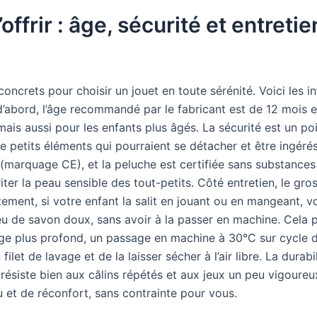
’offrir : âge, sécurité et entreti
oncrets pour choisir un jouet en toute sérénité. Voici les i
d’abord, l’âge recommandé par le fabricant est de 12 mois e
mais aussi pour les enfants plus âgés. La sécurité est un poi
de petits éléments qui pourraient se détacher et être ingéré
marquage CE), et la peluche est certifiée sans substances
iter la peau sensible des tout-petits. Côté entretien, le gr
tement, si votre enfant la salit en jouant ou en mangeant, 
u de savon doux, sans avoir à la passer en machine. Cela p
age plus profond, un passage en machine à 30°C sur cycle d
filet de lavage et de la laisser sécher à l’air libre. La durab
 résiste bien aux câlins répétés et aux jeux un peu vigoure
u et de réconfort, sans contrainte pour vous.