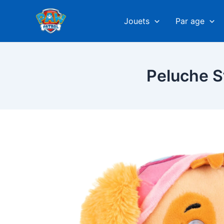
Aller
au
Jouets
Par age
contenu
Peluche S