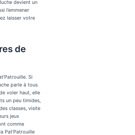
luche devient un
ssi l’emmener
ez laisser votre
res de
’Patrouille. Si
uche parle à tous
de voler haut, elle
nts un peu timides,
es classes, visite
eurs jeux
eront comme
a Pat’Patrouille