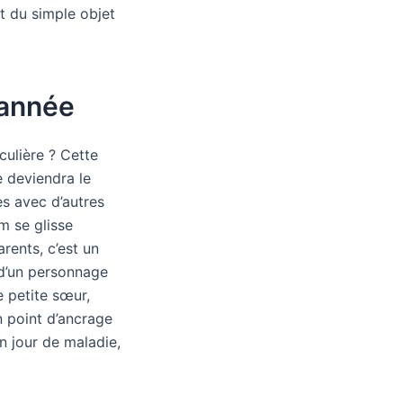
nt du simple objet
’année
culière ? Cette
e deviendra le
es avec d’autres
cm se glisse
rents, c’est un
 d’un personnage
e petite sœur,
n point d’ancrage
n jour de maladie,