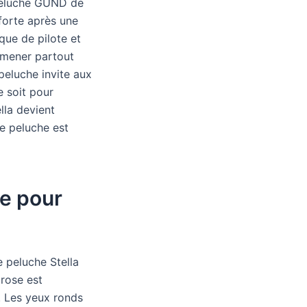
e peluche GUND de
forte après une
sque de pilote et
romener partout
peluche invite aux
e soit pour
lla devient
te peluche est
ce pour
e peluche Stella
 rose est
e. Les yeux ronds