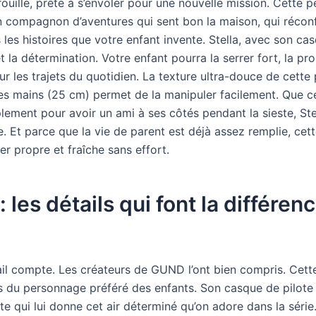
trouille, prête à s’envoler pour une nouvelle mission. Cett
n compagnon d’aventures qui sent bon la maison, qui récon
s les histoires que votre enfant invente. Stella, avec son ca
 la détermination. Votre enfant pourra la serrer fort, la p
 les trajets du quotidien. La texture ultra-douce de cette 
ites mains (25 cm) permet de la manipuler facilement. Que c
plement pour avoir un ami à ses côtés pendant la sieste, Ste
. Et parce que la vie de parent est déjà assez remplie, cet
r propre et fraîche sans effort.
: les détails qui font la différen
ail compte. Les créateurs de GUND l’ont bien compris. Cett
ls du personnage préféré des enfants. Son casque de pilote
te qui lui donne cet air déterminé qu’on adore dans la séri