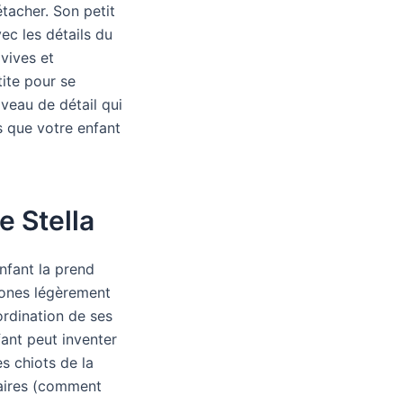
étacher. Son petit
ec les détails du
 vives et
tite pour se
iveau de détail qui
is que votre enfant
e Stella
nfant la prend
 zones légèrement
oordination de ses
fant peut inventer
s chiots de la
naires (comment