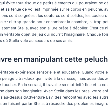
qui évite tout risque de petits éléments qui pourraient se d
et sa tenue de vol est imprimée sur le corps en peluche, av
nitions sont soignées : les coutures sont solides, les couleurs
éale : ni trop grande pour encombrer la chambre, ni trop pe
iatement Stella, avec son allure prête à décoller. C’est ce n
n véritable objet de jeu qui nourrit l’imaginaire. Chaque fo
es où Stella vole au secours de ses amis.
vre en manipulant cette peluch
véritable expérience sensorielle et éducative. Quand votre e
n pelage ultra-doux qui invite à la caresse, mais aussi des
e toucher. En la serrant, il travaille sa motricité fine et la c
sse dans son imaginaire. Avec Stella dans les bras, votre en
ls au-dessus d’Adventure Bay, des rencontres avec les autre
ons en faisant parler Stella, à résoudre des problèmes imagi