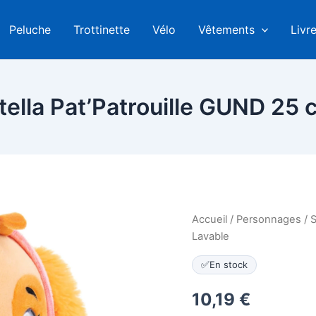
Peluche
Trottinette
Vélo
Vêtements
Livr
tella Pat’Patrouille GUND 25 
Accueil
/
Personnages
/
S
Lavable
✅
En stock
10,19
€