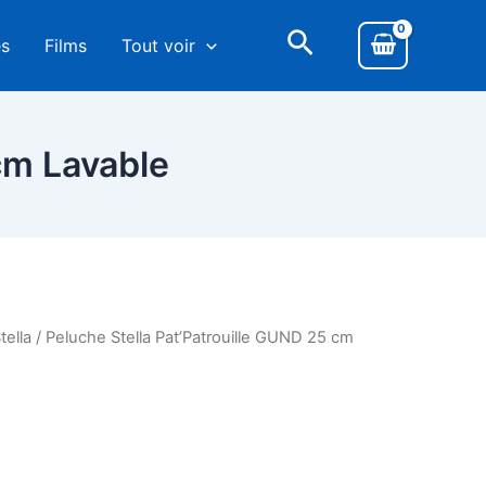
es
Films
Tout voir
cm Lavable
tella
/ Peluche Stella Pat’Patrouille GUND 25 cm