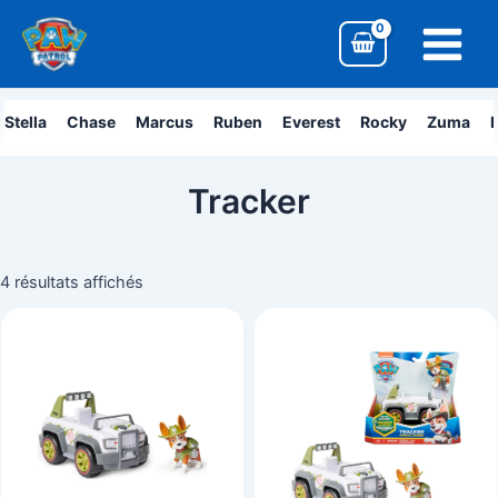
Aller
Main
au
Menu
contenu
Stella
Chase
Marcus
Ruben
Everest
Rocky
Zuma
L
Tracker
4 résultats affichés