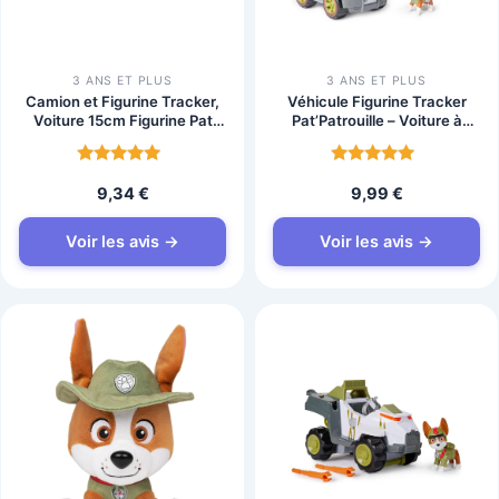
3 ANS ET PLUS
3 ANS ET PLUS
Camion et Figurine Tracker,
Véhicule Figurine Tracker
Voiture 15cm Figurine Pat
Pat’Patrouille – Voiture à
Patrouille
Collectionner
Note
Note
9,34
€
9,99
€
4.8
4.8
sur 5
sur 5
Voir les avis →
Voir les avis →