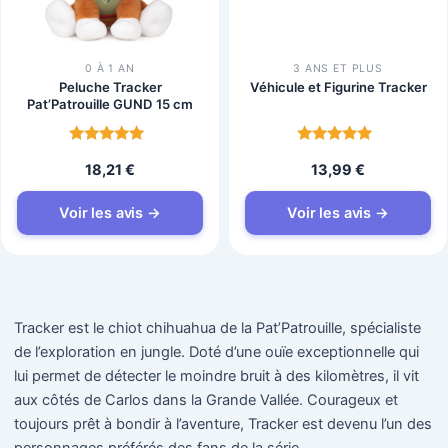
0 À 1 AN
3 ANS ET PLUS
Peluche Tracker
Véhicule et Figurine Tracker
Pat’Patrouille GUND 15 cm
Note
Note
18,21
€
13,99
€
4.8
4.8
sur 5
sur 5
Voir les avis →
Voir les avis →
Tracker est le chiot chihuahua de la Pat’Patrouille, spécialiste
de l’exploration en jungle. Doté d’une ouïe exceptionnelle qui
lui permet de détecter le moindre bruit à des kilomètres, il vit
aux côtés de Carlos dans la Grande Vallée. Courageux et
toujours prêt à bondir à l’aventure, Tracker est devenu l’un des