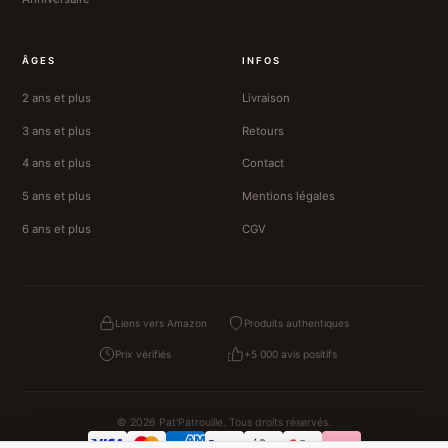
ÂGES
INFOS
2 ans et plus
Livraison
3 ans et plus
Retours
4 ans et plus
Contact
5 ans et plus
Mentions légales
6 ans et plus
CGV
Liens vers Amazon
Produits authentiques
Prix vérifiés
+5 000 avis positifs
© 2026 Pat'Patrouille. Tous droits réservés.