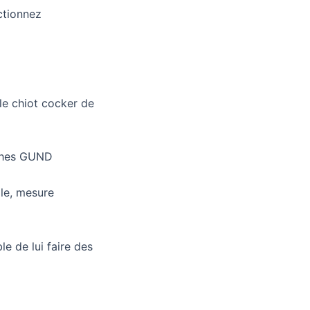
ectionnez
e chiot cocker de
uches GUND
lle, mesure
e de lui faire des