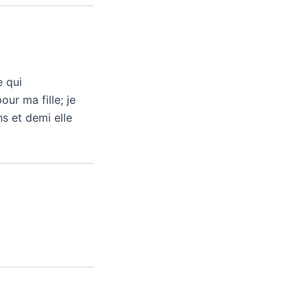
e qui
ur ma fille; je
ns et demi elle