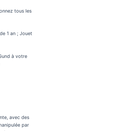
onnez tous les
de 1 an ; Jouet
Gund à votre
u
ente, avec des
 manipulée par