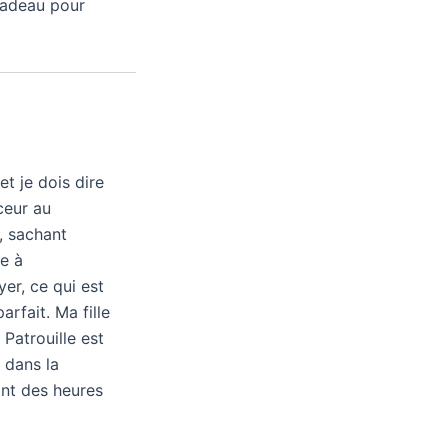
 cadeau pour
et je dois dire
ceur au
s, sachant
le à
er, ce qui est
arfait. Ma fille
Patrouille est
 dans la
ant des heures