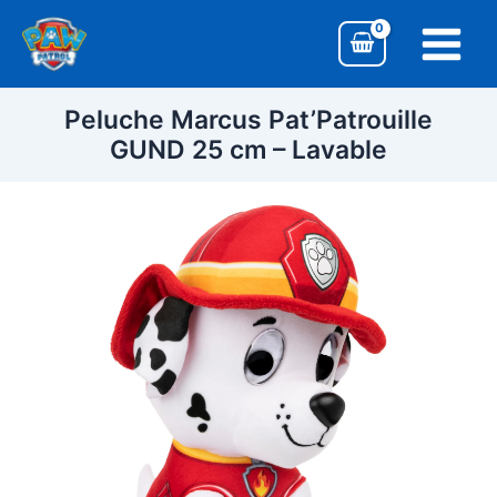
Aller
Main
au
Menu
contenu
Peluche Marcus Pat’Patrouille
GUND 25 cm – Lavable