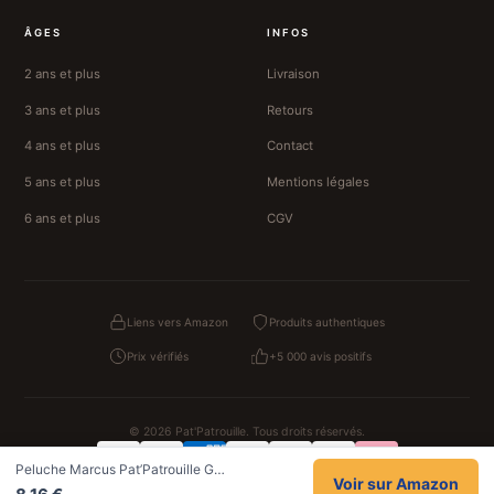
ÂGES
INFOS
2 ans et plus
Livraison
3 ans et plus
Retours
4 ans et plus
Contact
5 ans et plus
Mentions légales
6 ans et plus
CGV
Liens vers Amazon
Produits authentiques
Prix vérifiés
+5 000 avis positifs
© 2026 Pat'Patrouille. Tous droits réservés.
Peluche Marcus Pat’Patrouille G…
Confidentialité
CGV
Cookies
Mentions légales
Voir sur Amazon