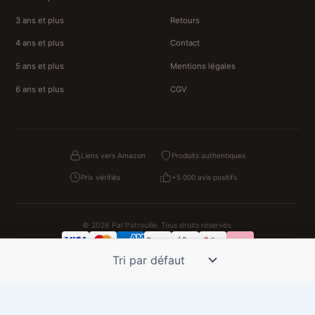
3 ans et plus
Retours
4 ans et plus
Contact
5 ans et plus
Mentions légales
6 ans et plus
CGV
Liens vers Amazon
Produits authentiques
Prix vérifiés
+5 000 avis positifs
© 2026 Pat'Patrouille. Tous droits réservés.
Confidentialité
CGV
Cookies
Mentions légales
NOS UNIVERS PARTENAIRES