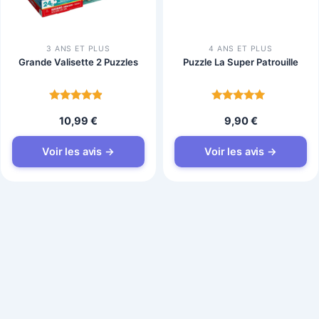
3 ANS ET PLUS
4 ANS ET PLUS
Grande Valisette 2 Puzzles
Puzzle La Super Patrouille
Note
Note
10,99
€
9,90
€
4.5
4.7
sur 5
sur 5
Voir les avis →
Voir les avis →