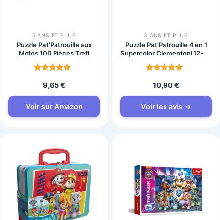
5 ANS ET PLUS
3 ANS ET PLUS
Puzzle Pat’Patrouille aux
Puzzle Pat’Patrouille 4 en 1
Motos 100 Pièces Trefl
Supercolor Clementoni 12-24
Pièces
Note
Note
9,65
€
10,90
€
4.8
4.7
sur 5
sur 5
Voir sur Amazon
Voir les avis →