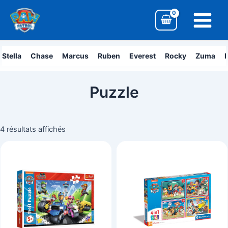
Aller
Main
au
Menu
contenu
Stella
Chase
Marcus
Ruben
Everest
Rocky
Zuma
L
Puzzle
4 résultats affichés