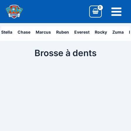
Aller
Main
au
Menu
contenu
Stella
Chase
Marcus
Ruben
Everest
Rocky
Zuma
L
Brosse à dents