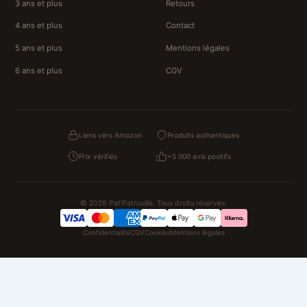
3 ans et plus
Retours
4 ans et plus
Contact
5 ans et plus
Mentions légales
6 ans et plus
CGV
Liens vers Amazon
Produits authentiques
Prix vérifiés
+5 000 avis positifs
© 2026 Pat'Patrouille. Tous droits réservés.
Confidentialité
CGV
Cookies
Mentions légales
NOS UNIVERS PARTENAIRES
Pat Patrouille
PAW Patrol Shop
Lilo et Stitch
Zootopie
Novelmore