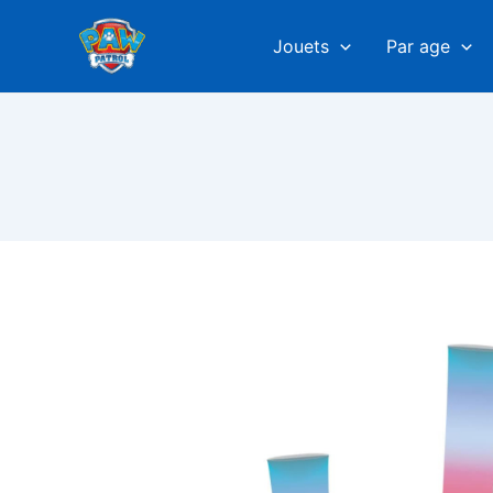
Aller
au
Jouets
Par age
contenu