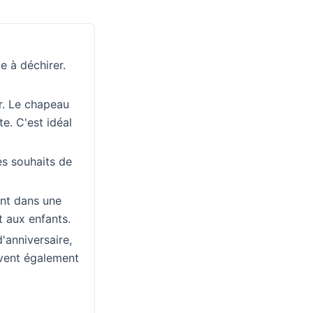
e à déchirer.
r. Le chapeau
te. C'est idéal
es souhaits de
ant dans une
t aux enfants.
'anniversaire,
uvent également