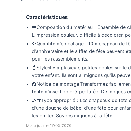
Caractéristiques
👑Composition du matériau：Ensemble de chape
L'impression couleur, difficile à décolorer, peu
🎁Quantité d'emballage：10 x chapeau de fête,
d'anniversaire et le sifflet de fête peuvent ê
pour les rassemblements.
🤴Style:il y a plusieurs petites boules sur l
votre enfant. Ils sont si mignons qu'ils peuv
👸Notice de montage:Transformez facilement 
fente d'insertion pré-perforée. De longues c
🎉🎊Type approprié：Les chapeaux de fête sont
d'une douche de bébé, d'une fête pour enfan
les porter! Soyons mignons à la fête!
Mis à jour le 17/05/2026