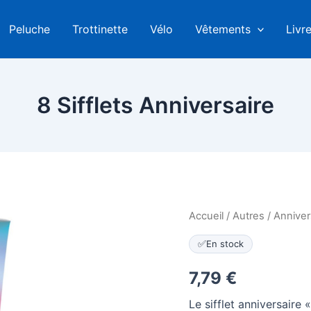
Peluche
Trottinette
Vélo
Vêtements
Livr
8 Sifflets Anniversaire
Accueil
/
Autres
/
Anniver
✅
En stock
7,79
€
Le sifflet anniversaire