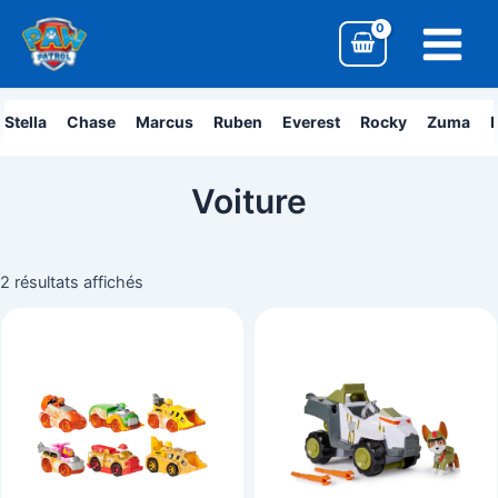
Aller
Main
au
Menu
contenu
Stella
Chase
Marcus
Ruben
Everest
Rocky
Zuma
L
Voiture
2 résultats affichés