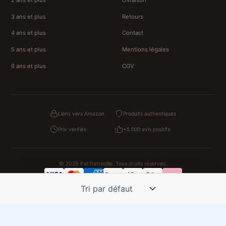
3 ans et plus
Retours
4 ans et plus
Contact
5 ans et plus
Mentions légales
6 ans et plus
CGV
Liens vers Amazon
Produits authentiques
Prix vérifiés
+5 000 avis positifs
© 2026 Pat'Patrouille. Tous droits réservés.
Confidentialité
CGV
Cookies
Mentions légales
NOS UNIVERS PARTENAIRES