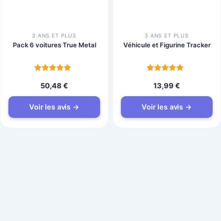
3 ANS ET PLUS
3 ANS ET PLUS
Pack 6 voitures True Metal
Véhicule et Figurine Tracker
Note
Note
50,48
€
13,99
€
4.7
4.8
sur 5
sur 5
Voir les avis →
Voir les avis →