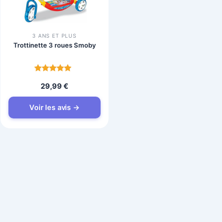
3 ANS ET PLUS
Trottinette 3 roues Smoby
Note
29,99
€
4.6
sur 5
Voir les avis →