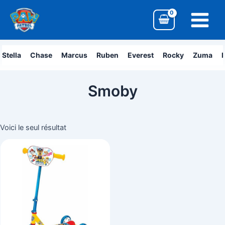
Aller
Main
au
Menu
contenu
Stella
Chase
Marcus
Ruben
Everest
Rocky
Zuma
L
Smoby
Voici le seul résultat