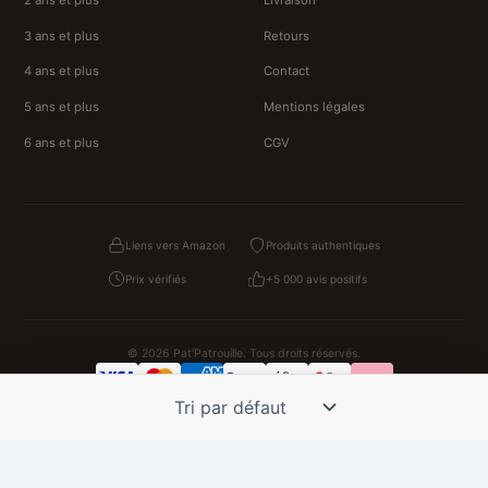
3 ans et plus
Retours
4 ans et plus
Contact
5 ans et plus
Mentions légales
6 ans et plus
CGV
Liens vers Amazon
Produits authentiques
Prix vérifiés
+5 000 avis positifs
© 2026 Pat'Patrouille. Tous droits réservés.
Confidentialité
CGV
Cookies
Mentions légales
NOS UNIVERS PARTENAIRES