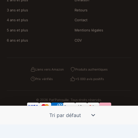
3 ans et plus
Retours
4 ans et plus
Contact
5 ans et plus
Mentions légales
6 ans et plus
CGV
Liens vers Amazon
Produits authentiques
Prix vérifiés
+5 000 avis positifs
© 2026 Pat'Patrouille. Tous droits réservés.
Confidentialité
CGV
Cookies
Mentions légales
NOS UNIVERS PARTENAIRES