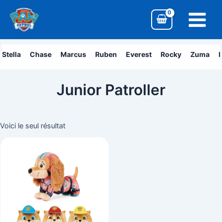
Aller
Main
au
Menu
contenu
Stella
Chase
Marcus
Ruben
Everest
Rocky
Zuma
L
Junior Patroller
Voici le seul résultat