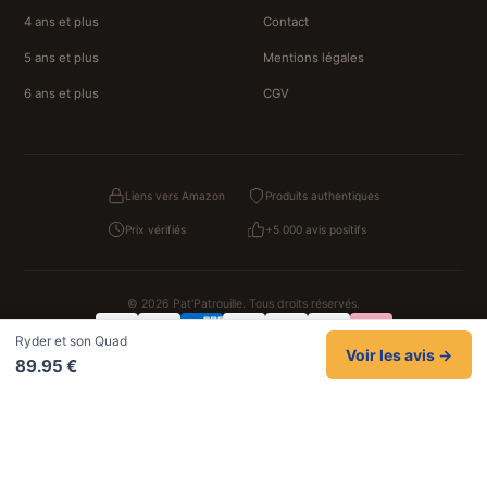
4 ans et plus
Contact
5 ans et plus
Mentions légales
6 ans et plus
CGV
Liens vers Amazon
Produits authentiques
Prix vérifiés
+5 000 avis positifs
© 2026 Pat'Patrouille. Tous droits réservés.
Ryder et son Quad
Confidentialité
CGV
Cookies
Mentions légales
Voir les avis →
89.95 €
NOS UNIVERS PARTENAIRES
Pat Patrouille
PAW Patrol Shop
Lilo et Stitch
Zootopie
Novelmore
Figurine One Piece
Hot Wheels
Lego
KPop Demon Hunters