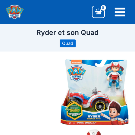
Aller
Main
au
Menu
contenu
Ryder et son Quad
Quad