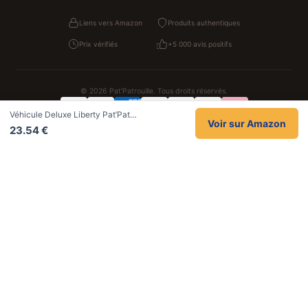
Liens vers Amazon
Produits authentiques
Prix vérifiés
+5 000 avis positifs
© 2026 Pat'Patrouille. Tous droits réservés.
Véhicule Deluxe Liberty Pat’Pat…
Confidentialité
CGV
Cookies
Mentions légales
Voir sur Amazon
23.54 €
NOS UNIVERS PARTENAIRES
Pat Patrouille
PAW Patrol Shop
Lilo et Stitch
Zootopie
Novelmore
Figurine One Piece
Hot Wheels
Lego
KPop Demon Hunters
Idées cadeaux enfants
Autocadeau
Autocadeau.fr
1000 Stylos
Acheter Chaussons
Buy Slippers
Valise
Montre
Achat France
ShoppingNet
AirTag Apple
Cartouches Imprimante
Piles & Batteries
Finance Auto Maison
FIFA FC 26
IndexAI
SEO Hotline
Brainstorm Books
Faits Divers
Up Life
100g
Tout sur Dieu
Sacha Ramsey
Century Old Cards
Black Dawn
Skincare & Makeup
Meilleurs outils IA