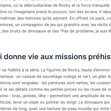
itante, où la débrouillardise de Rocky et la force tranquill
bre où l’imaginaire prend le pouvoir, loin des écrans. Il ré
maîtriser des histoires qu’ils adorent. En offrant ce pack, 
entures, un compagnon de jeu qui grandira avec les récits d
des bruits de dinosaure et des “Pas de problème, je suis Ro
 donne vie aux missions préhis
 sa fidélité à la série. La figurine de Rocky, haute d’environ
tique : un casque de sauvetage orange et vert, un gilet d
nitions sont soignées : les peintures sont nettes, les couleur
) et les détails comme les petites pinces ou les roues de s
igurine – bras, jambes, tête – permettent une amplitude de 
éhicule, lever un objet ou pointer du doigt. Le dinosaure qu
imètres de long, avec une texture de peau moulée qui imite l