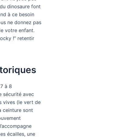
e du dinosaure font
pond à ce besoin
vous ne donnez pas
e votre enfant.
cky !” retentir
toriques
 7 à 8
e sécurité avec
s vives (le vert de
a ceinture sont
mouvement
i l’accompagne
es écailles, une