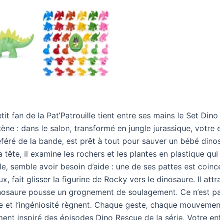
etit fan de la Pat’Patrouille tient entre ses mains le Set Din
ne : dans le salon, transformé en jungle jurassique, votre e
éféré de la bande, est prêt à tout pour sauver un bébé din
ête, il examine les rochers et les plantes en plastique qui 
e, semble avoir besoin d’aide : une de ses pattes est coin
 fait glisser la figurine de Rocky vers le dinosaure. Il attr
dinosaure pousse un grognement de soulagement. Ce n’est pas
e et l’ingéniosité règnent. Chaque geste, chaque mouvement
ment inspiré des épisodes Dino Rescue de la série. Votre en