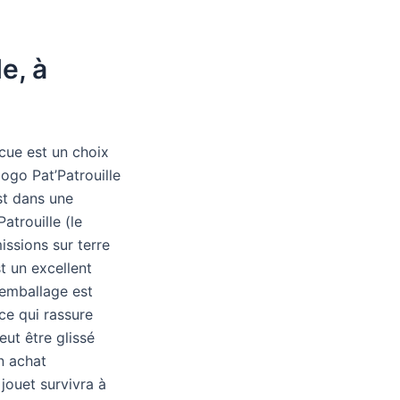
e, à
cue est un choix
logo Pat’Patrouille
est dans une
atrouille (le
ssions sur terre
t un excellent
’emballage est
 ce qui rassure
eut être glissé
n achat
 jouet survivra à