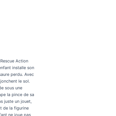
o Rescue Action
nfant installe son
osaure perdu. Avec
jonchent le sol.
cée sous une
ape la pince de sa
 juste un jouet,
 de la figurine
fant ne joue pas