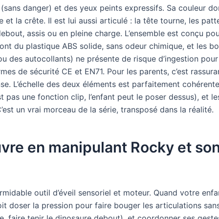
(sans danger) et des yeux peints expressifs. Sa couleur d
et la crête. Il est lui aussi articulé : la tête tourne, les pat
ebout, assis ou en pleine charge. L’ensemble est conçu pou
ont du plastique ABS solide, sans odeur chimique, et les bor
 des autocollants) ne présente de risque d’ingestion pour
mes de sécurité CE et EN71. Pour les parents, c’est rassura
nse. L’échelle des deux éléments est parfaitement cohérent
 pas une fonction clip, l’enfant peut le poser dessus), et l
est un vrai morceau de la série, transposé dans la réalité.
vre en manipulant Rocky et so
ormidable outil d’éveil sensoriel et moteur. Quand votre enfa
doit doser la pression pour faire bouger les articulations sans
e, faire tenir le dinosaure debout), et coordonner ses gest