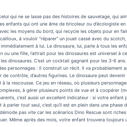
celui qui ne se lasse pas des histoires de sauvetage, qui aime
des enfants qui ont une âme de bricoleur ou d’écologiste en
n avec les moyens du bord, qui recycle les objets pour en fair
 cailloux, à vouloir “réparer” un jouet cassé avec du scotch,
r immédiatement à lui. Le dinosaure, lui, parle à tous les enf
 ou une fille, l’attrait pour les dinosaures est universel à c
les dinosaures. C’est un cocktail gagnant pour les 3-6 ans. 
es personnages : il construit un récit. Il va probablement a
r de contrôle, d’autres figurines. Le dinosaure peut devenir 
à la rescousse. Ce jeu en réseau, où plusieurs personnages
complexes, à gérer plusieurs points de vue et à coopérer (
parents, c’est aussi un excellent indicateur : si votre enfan
et à parler tout seul, c’est qu’il est en plein dans une phas
se démode pas vite car les scénarios Dino Rescue sont riches
ejouer. Même après des mois, votre enfant trouvera toujours 