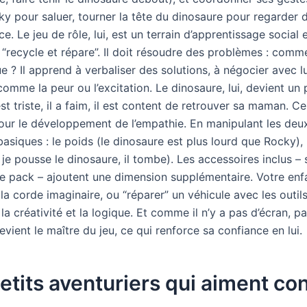
 pour saluer, tourner la tête du dinosaure pour regarder d
e. Le jeu de rôle, lui, est un terrain d’apprentissage social
“recycle et répare”. Il doit résoudre des problèmes : comme
e ? Il apprend à verbaliser des solutions, à négocier avec l
comme la peur ou l’excitation. Le dinosaure, lui, devient u
 est triste, il a faim, il est content de retrouver sa maman. 
 pour le développement de l’empathie. En manipulant les de
asiques : le poids (le dinosaure est plus lourd que Rocky), l’
(si je pousse le dinosaure, il tombe). Les accessoires inclus 
de pack – ajoutent une dimension supplémentaire. Votre enf
la corde imaginaire, ou “réparer” un véhicule avec les outil
a créativité et la logique. Et comme il n’y a pas d’écran, p
evient le maître du jeu, ce qui renforce sa confiance en lui.
tits aventuriers qui aiment con