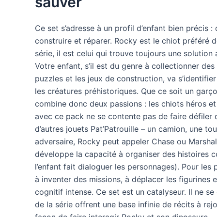
sauver
Ce set s’adresse à un profil d’enfant bien précis : 
construire et réparer. Rocky est le chiot préféré 
série, il est celui qui trouve toujours une solutio
Votre enfant, s’il est du genre à collectionner des
puzzles et les jeux de construction, va s’identifie
les créatures préhistoriques. Que ce soit un garçon
combine donc deux passions : les chiots héros et 
avec ce pack ne se contente pas de faire défiler d
d’autres jouets Pat’Patrouille – un camion, une tou
adversaire, Rocky peut appeler Chase ou Marshall 
développe la capacité à organiser des histoires 
l’enfant fait dialoguer les personnages). Pour les 
à inventer des missions, à déplacer les figurines 
cognitif intense. Ce set est un catalyseur. Il ne 
de la série offrent une base infinie de récits à r
façon de faire interagir Rocky et son dinosaure.