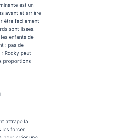
ominante est un
tes avant et arrière
r être facilement
ds sont lisses.
 les enfants de
nt : pas de
e : Rocky peut
es proportions
n
nt attrape la
 les forcer,
es pour créer une