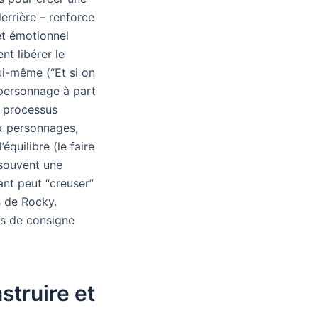
errière – renforce
 et émotionnel
nt libérer le
ui-même (“Et si on
n personnage à part
Ce processus
ux personnages,
équilibre (le faire
– souvent une
ant peut “creuser”
s de Rocky.
as de consigne
struire et