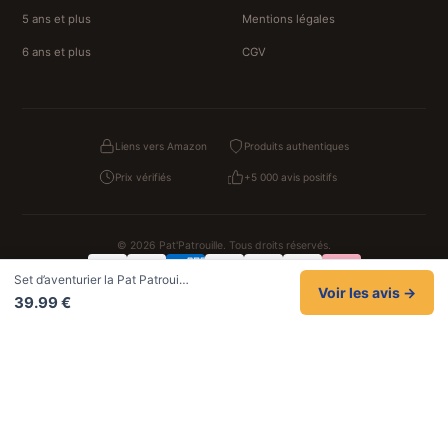
5 ans et plus
Mentions légales
6 ans et plus
CGV
Liens vers Amazon
Produits authentiques
Prix vérifiés
+5 000 avis positifs
© 2026 Pat'Patrouille. Tous droits réservés.
Set d’aventurier la Pat Patroui…
Confidentialité
CGV
Cookies
Mentions légales
Voir les avis →
39.99 €
NOS UNIVERS PARTENAIRES
Pat Patrouille
PAW Patrol Shop
Lilo et Stitch
Zootopie
Novelmore
Figurine One Piece
Hot Wheels
Lego
KPop Demon Hunters
Idées cadeaux enfants
Autocadeau
Autocadeau.fr
1000 Stylos