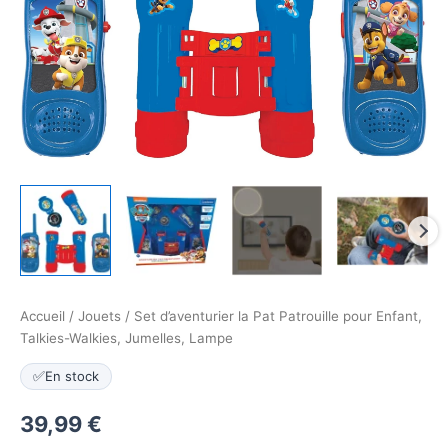
Accueil
/
Jouets
/ Set d’aventurier la Pat Patrouille pour Enfant,
Talkies-Walkies, Jumelles, Lampe
✅
En stock
39,99
€