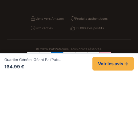
Liens vers Amazon
Produits authentiques
Prix vérifiés
+5 000 avis positifs
© 2026 Pat'Patrouille. Tous droits réservés.
Quartier Général Géant Pat’Patr…
Confidentialité
CGV
Cookies
Mentions légales
Voir les avis →
164.99 €
NOS UNIVERS PARTENAIRES
Pat Patrouille
PAW Patrol Shop
Lilo et Stitch
Zootopie
Novelmore
Figurine One Piece
Hot Wheels
Lego
KPop Demon Hunters
Idées cadeaux enfants
Autocadeau
Autocadeau.fr
1000 Stylos
Acheter Chaussons
Buy Slippers
Valise
Montre
Achat France
ShoppingNet
AirTag Apple
Cartouches Imprimante
Piles & Batteries
Finance Auto Maison
FIFA FC 26
IndexAI
SEO Hotline
Brainstorm Books
Faits Divers
Up Life
100g
Tout sur Dieu
Sacha Ramsey