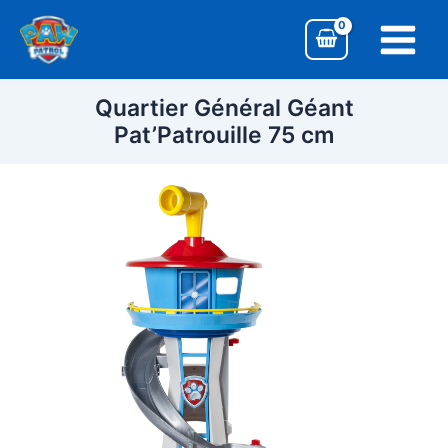
Aller
Main
au
Menu
contenu
Quartier Général Géant
Pat’Patrouille 75 cm