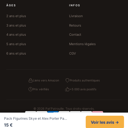
ÂGES
INFOS
2 ans et plus
Livraison
3 ans et plus
Retours
4 ans et plus
Contact
5 ans et plus
Mentions légales
6 ans et plus
CGV
Liens vers Amazon
Produits authentiques
Prix vérifiés
+5 000 avis positifs
© 2026 Pat'Patrouille. Tous droits réservés.
Pack Figurines Skye et Alex Porter Pa…
Confidentialité
CGV
Cookies
Mentions légales
Voir les avis →
15 €