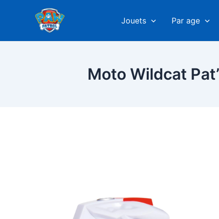
Aller
au
Jouets
Par age
contenu
Moto Wildcat Pat