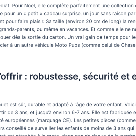
édiat. Pour Noël, elle complète parfaitement une collection 
ite pour un « petit » cadeau surprise, un jour sans raison par
ur faire plaisir. Sa taille (environ 20 cm de long) la rend
les grands-parents, ou même en vacances. Et comme elle ne n
jouer dès la sortie du carton. Un vrai gain de temps pour le
ssocier à un autre véhicule Moto Pups (comme celui de Chas
’offrir : robustesse, sécurité et 
et est sûr, durable et adapté à l’âge de votre enfant. Voici 
tir de 3 ans, et jusqu’à environ 6-7 ans. Elle est fabriquée
ité européennes (marquage CE). Les petites pièces (comme 
urs conseillé de surveiller les enfants de moins de 3 ans qui
at est attachée à la moto, donc pas de risque de la perdre.