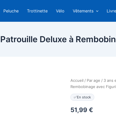
Peluche
Trottinette
Vélo
Vêtements
Livr
’Patrouille Deluxe à Rembobin
Accueil
/
Par age
/
3 ans e
Rembobinage avec Figur
✅
En stock
51,99
€