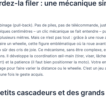
dez-la filer : une mécanique si
inage (pull-back). Pas de piles, pas de télécommande, jus
uelques centimètres – un clic mécanique se fait entendre – pu
 plusieurs mètres. Mais ce n’est pas tout : grâce à une roue 
ire un wheelie, cette figure emblématique où la roue avant
p sûr des cris de joie. Ce mécanisme, sans être complexe, e
s. Il développe la coordination œil-main (tirer, viser, lâcher
rt) et la patience (il faut bien positionner la moto). Votre e
rage pour faire varier la distance ou le wheelie. C’est un je
une fois le geste acquis.
etits cascadeurs et des grands