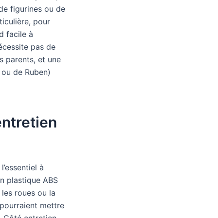
de figurines ou de
ticulière, pour
 facile à
écessite pas de
s parents, et une
e ou de Ruben)
entretien
l’essentiel à
 en plastique ABS
les roues ou la
 pourraient mettre
 Côté entretien,