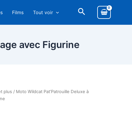
es
Films
Tout voir
age avec Figurine
t plus
/ Moto Wildcat Pat’Patrouille Deluxe à
ine