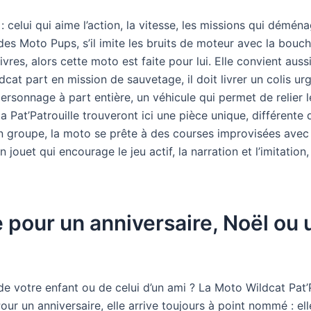
: celui qui aime l’action, la vitesse, les missions qui déména
es Moto Pups, s’il imite les bruits de moteur avec la bouche
vres, alors cette moto est faite pour lui. Elle convient auss
dcat part en mission de sauvetage, il doit livrer un colis ur
ersonnage à part entière, un véhicule qui permet de relier 
la Pat’Patrouille trouveront ici une pièce unique, différent
en groupe, la moto se prête à des courses improvisées avec 
uet qui encourage le jeu actif, la narration et l’imitation,
 pour un anniversaire, Noël ou 
 de votre enfant ou de celui d’un ami ? La Moto Wildcat Pat’
our un anniversaire, elle arrive toujours à point nommé : el