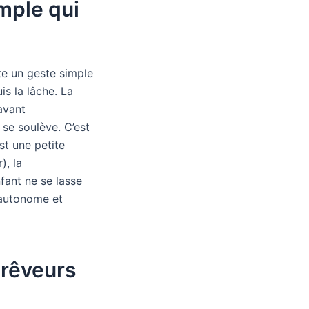
mple qui
te un geste simple
is la lâche. La
avant
 se soulève. C’est
st une petite
), la
nfant ne se lasse
u autonome et
 rêveurs