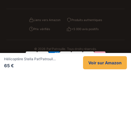
Liens vers Amazon
Produits authentiques
Prix vérifiés
+5 000 avis positifs
© 2026 Pat'Patrouille. Tous droits réservés.
Hélicoptère Stella Pat’Patrouil…
Confidentialité
CGV
Cookies
Mentions légales
Voir sur Amazon
65 €
NOS UNIVERS PARTENAIRES
Pat Patrouille
PAW Patrol Shop
Lilo et Stitch
Zootopie
Novelmore
Figurine One Piece
Hot Wheels
Lego
KPop Demon Hunters
Idées cadeaux enfants
Autocadeau
Autocadeau.fr
1000 Stylos
Acheter Chaussons
Buy Slippers
Valise
Montre
Achat France
ShoppingNet
AirTag Apple
Cartouches Imprimante
Piles & Batteries
Finance Auto Maison
FIFA FC 26
IndexAI
SEO Hotline
Brainstorm Books
Faits Divers
Up Life
100g
Tout sur Dieu
Sacha Ramsey