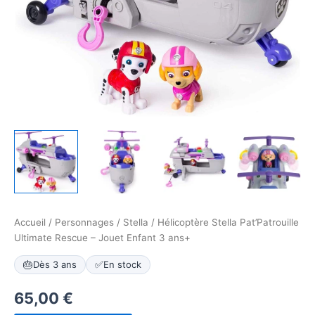
Accueil
/
Personnages
/
Stella
/ Hélicoptère Stella Pat’Patrouille
Ultimate Rescue – Jouet Enfant 3 ans+
🎂
Dès 3 ans
✅
En stock
65,00
€