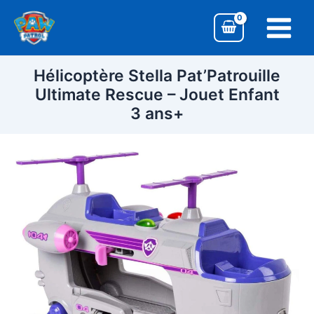
Aller
Main
au
Menu
contenu
Hélicoptère Stella Pat’Patrouille
Ultimate Rescue – Jouet Enfant
3 ans+