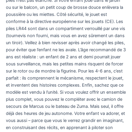
piles n’est pas étanche. Si votre enfant joue dans le jardin
ou sur le balcon, un petit coup de brosse douce enlèvera la
poussière ou les miettes. Côté sécurité, le jouet est
conforme à la directive européenne sur les jouets (CE). Les
piles LR44 sont dans un compartiment verrouillé par une vis
(tournevis non fourni, mais vous en avez sûrement un dans
un tiroir). Veillez à bien revisser après avoir changé les piles,
pour éviter que l’enfant ne les avale. L’âge recommandé de 3
ans est réaliste : un enfant de 2 ans et demi pourrait jouer
sous surveillance, mais les petites mains risquent de forcer
sur le rotor ou de mordre la figurine. Pour les 4-6 ans, c’est
parfait : ils comprennent le mécanisme, respectent le jouet,
et inventent des histoires complexes. Enfin, sachez que ce
modèle est vendu à l’unité. Si vous voulez offrir un ensemble
plus complet, vous pouvez le compléter avec le camion de
secours de Marcus ou le bateau de Zuma. Mais seul, il offre
déjà des heures de jeu autonome. Votre enfant va adorer, et
vous aussi – parce que vous le verrez grandir en imaginant,
en construisant des récits, en apprenant à piloter son