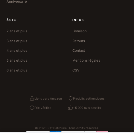
Anniversaire
ÂGES
INFOS
2 ans et plus
Livraison
3 ans et plus
Retours
4 ans et plus
Contact
5 ans et plus
Mentions légales
6 ans et plus
CGV
Liens vers Amazon
Produits authentiques
Prix vérifiés
+5 000 avis positifs
© 2026 Pat'Patrouille. Tous droits réservés.