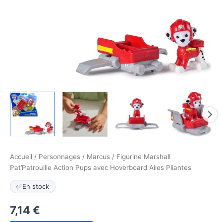
Accueil
/
Personnages
/
Marcus
/ Figurine Marshall
Pat’Patrouille Action Pups avec Hoverboard Ailes Pliantes
✅
En stock
7,14
€