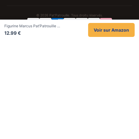
© 2026 Pat'Patrouille. Tous droits réservés.
Figurine Marcus Pat’Patrouille …
Confidentialité
CGV
Cookies
Mentions légales
Voir sur Amazon
12.99 €
NOS UNIVERS PARTENAIRES
Pat Patrouille
PAW Patrol Shop
Lilo et Stitch
Zootopie
Novelmore
Figurine One Piece
Hot Wheels
Lego
KPop Demon Hunters
Idées cadeaux enfants
Autocadeau
Autocadeau.fr
1000 Stylos
Acheter Chaussons
Buy Slippers
Valise
Montre
Achat France
ShoppingNet
AirTag Apple
Cartouches Imprimante
Piles & Batteries
Finance Auto Maison
FIFA FC 26
IndexAI
SEO Hotline
Brainstorm Books
Faits Divers
Up Life
100g
Tout sur Dieu
Sacha Ramsey
Century Old Cards
Black Dawn
Skincare & Makeup
Meilleurs outils IA
Quotes worth keeping
Données & tendances
Citations de Céline
En tant que Partenaire Amazon, je réalise un bénéfice sur les achats remplissant
les conditions applicables.