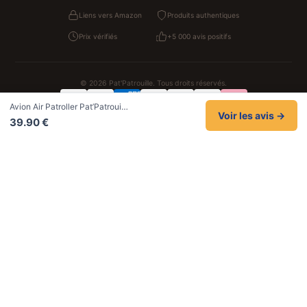
Liens vers Amazon
Produits authentiques
Prix vérifiés
+5 000 avis positifs
© 2026 Pat'Patrouille. Tous droits réservés.
Avion Air Patroller Pat’Patroui…
Confidentialité
CGV
Cookies
Mentions légales
Voir les avis →
39.90 €
NOS UNIVERS PARTENAIRES
Pat Patrouille
PAW Patrol Shop
Lilo et Stitch
Zootopie
Novelmore
Figurine One Piece
Hot Wheels
Lego
KPop Demon Hunters
Idées cadeaux enfants
Autocadeau
Autocadeau.fr
1000 Stylos
Acheter Chaussons
Buy Slippers
Valise
Montre
Achat France
ShoppingNet
AirTag Apple
Cartouches Imprimante
Piles & Batteries
Finance Auto Maison
FIFA FC 26
IndexAI
SEO Hotline
Brainstorm Books
Faits Divers
Up Life
100g
Tout sur Dieu
Sacha Ramsey
Century Old Cards
Black Dawn
Skincare & Makeup
Meilleurs outils IA
Quotes worth keeping
Données & tendances
Citations de Céline