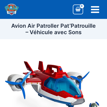
Aller
Main
au
Menu
contenu
Avion Air Patroller Pat’Patrouille
– Véhicule avec Sons